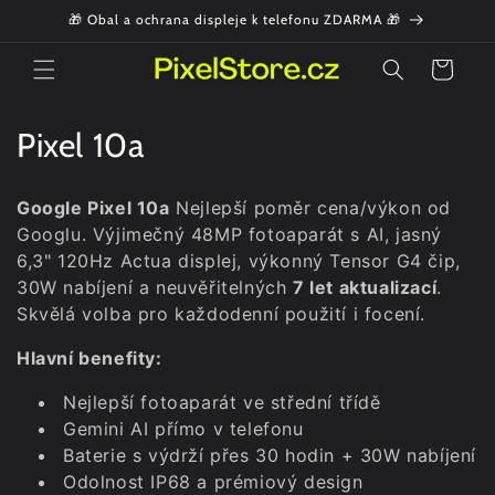
Přejít k
🎁 Obal a ochrana displeje k telefonu ZDARMA 🎁
obsahu
Košík
K
Pixel 10a
o
Google Pixel 10a
Nejlepší poměr cena/výkon od
l
Googlu. Výjimečný 48MP fotoaparát s AI, jasný
6,3" 120Hz Actua displej, výkonný Tensor G4 čip,
e
30W nabíjení a neuvěřitelných
7 let aktualizací
.
k
Skvělá volba pro každodenní použití i focení.
c
Hlavní benefity:
e
Nejlepší fotoaparát ve střední třídě
Gemini AI přímo v telefonu
:
Baterie s výdrží přes 30 hodin + 30W nabíjení
Odolnost IP68 a prémiový design