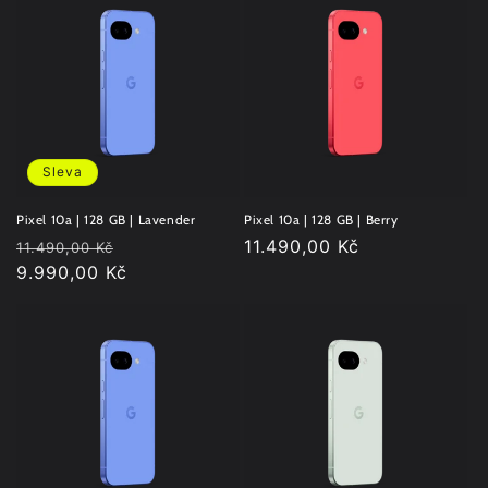
Sleva
Pixel 10a | 128 GB | Lavender
Pixel 10a | 128 GB | Berry
Běžná
Výprodejová
Běžná
11.490,00 Kč
11.490,00 Kč
cena
9.990,00 Kč
cena
cena