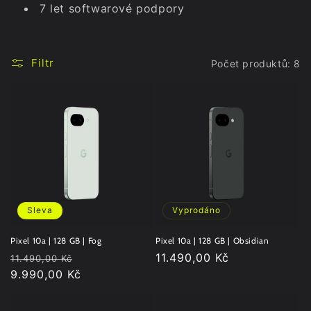
7 let softwarové podpory
Filtr
Počet produktů: 8
Sleva
Vyprodáno
Pixel 10a | 128 GB | Fog
Pixel 10a | 128 GB | Obsidian
Běžná
Výprodejová
Běžná
11.490,00 Kč
11.490,00 Kč
cena
9.990,00 Kč
cena
cena