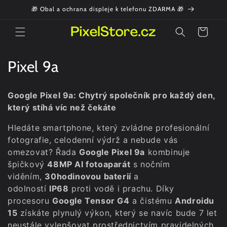
Přejít k
🎁 Obal a ochrana displeje k telefonu ZDARMA 🎁
obsahu
Košík
K
Pixel 9a
o
Google Pixel 9a: Chytrý společník pro každý den,
l
který stíhá víc než čekáte
e
Hledáte smartphone, který zvládne profesionální
fotografie, celodenní výdrž a nebude vás
k
omezovat? Řada
Google Pixel 9a
kombinuje
c
špičkový
48MP AI fotoaparát
s nočním
viděním,
30hodinovou baterií
a
e
odolností
IP68
proti vodě i prachu. Díky
:
procesoru
Google Tensor G4
a čistému
Androidu
15
získáte plynulý výkon, který se navíc bude 7 let
neustále vylepšovat prostřednictvím pravidelných