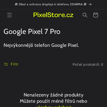
Přejít k
🎁 Obal a ochrana displeje k telefonu ZDARMA 🎁
obsahu
Košík
K
Google Pixel 7 Pro
o
Nejvýkonnější telefon Google Pixel.
l
e
Filtr
Počet produktů: 0
k
c
e
:
Nenalezeny žádné produkty
Můžete použít méně filtrů nebo